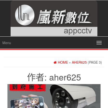
Menu
Toggl
navig
HOME
»
AHER625
(PAGE 3)
作者:
aher625