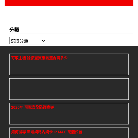
分類
分
類
可取主機 錄影畫質應該適合調多少
2020年 可取安全防護宣導
如何搜尋 區域網路內網卡 IP MAC 硬體位置