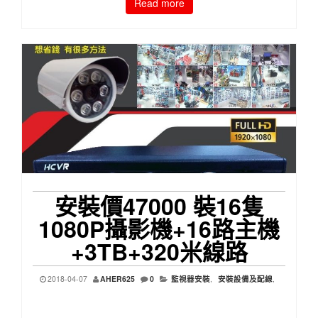
Read more
安裝價47000 裝16隻
1080P攝影機+16路主機
+3TB+320米線路
2018-04-07
AHER625
0
監視器安裝
,
安裝設備及配線
,