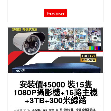
Read more
安裝價45000 裝15隻
1080P攝影機+16路主機
+3TB+300米線路
2018-04-07
AHER625
0
監視器安裝
,
安裝設備及配線
,