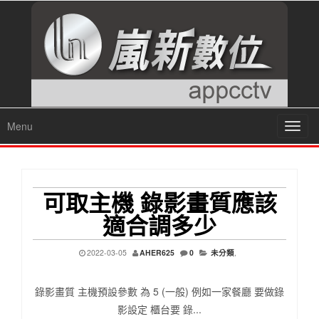
Menu
Toggl
navig
可取主機 錄影畫質應該
適合調多少
2022-03-05
AHER625
0
未分類
,
錄影畫質 主機預設參數 為 5 (一般) 例如一家餐廳 要做錄
影設定 櫃台要 錄...