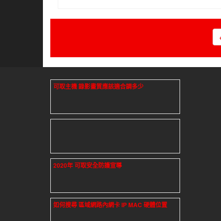
可取主機 錄影畫質應該適合調多少
2020年 可取安全防護宣導
如何搜尋 區域網路內網卡 IP MAC 硬體位置