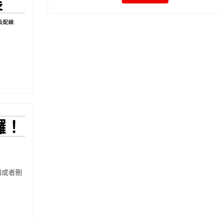
裝
及配線
,
哈囉！
輯或者刪