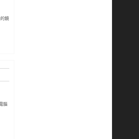
整的鏡
 電腦