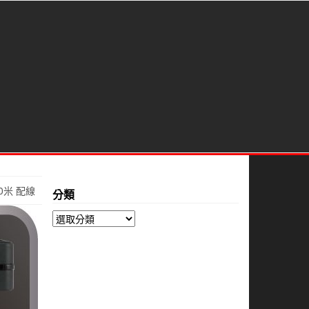
40米 配線
分類
分
類