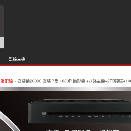
監控主機
備及配線
» 安裝價26000 安裝 7隻 1080P 攝影機 +八路主機+2TB硬碟+1